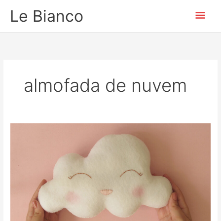
Ir
Men
Le Bianco
para
o
prin
conteúdo
almofada de nuvem
DIY
–
Almofada
de
nuvem