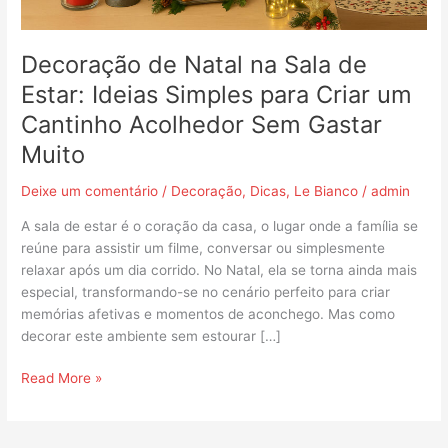
para
Criar
um
Decoração de Natal na Sala de
Cantinho
Estar: Ideias Simples para Criar um
Acolhedor
Cantinho Acolhedor Sem Gastar
Sem
Gastar
Muito
Muito
Deixe um comentário
/
Decoração
,
Dicas
,
Le Bianco
/
admin
A sala de estar é o coração da casa, o lugar onde a família se
reúne para assistir um filme, conversar ou simplesmente
relaxar após um dia corrido. No Natal, ela se torna ainda mais
especial, transformando-se no cenário perfeito para criar
memórias afetivas e momentos de aconchego. Mas como
decorar este ambiente sem estourar […]
Read More »