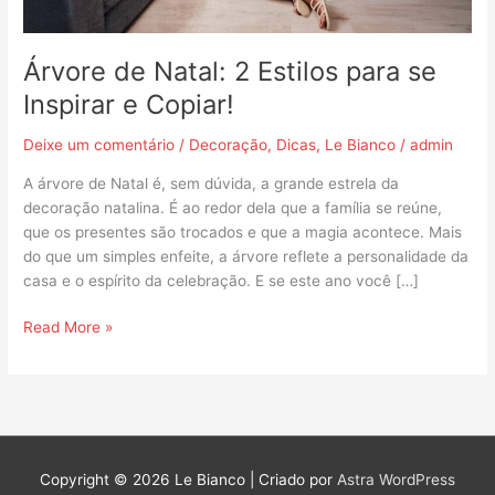
Copiar!
Árvore de Natal: 2 Estilos para se
Inspirar e Copiar!
Deixe um comentário
/
Decoração
,
Dicas
,
Le Bianco
/
admin
A árvore de Natal é, sem dúvida, a grande estrela da
decoração natalina. É ao redor dela que a família se reúne,
que os presentes são trocados e que a magia acontece. Mais
do que um simples enfeite, a árvore reflete a personalidade da
casa e o espírito da celebração. E se este ano você […]
Read More »
Copyright © 2026
Le Bianco
| Criado por
Astra WordPress