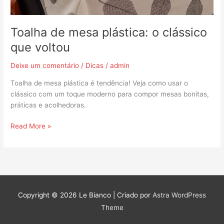
Toalha de mesa plástica: o clássico
que voltou
Deixe um comentário
/
Dicas
/
admin
Toalha de mesa plástica é tendência! Veja como usar o
clássico com um toque moderno para compor mesas bonitas,
práticas e acolhedoras.
Read More »
Copyright © 2026
Le Bianco
| Criado por
Astra WordPress
Theme