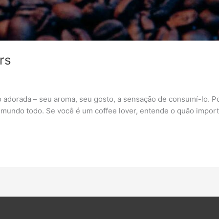
rs
 adorada – seu aroma, seu gosto, a sensação de consumí-lo. Po
undo todo. Se você é um coffee lover, entende o quão importan