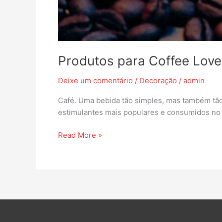
Produtos para Coffee Love
Deixe um comentário
/
Decoração
/
admin
Café. Uma bebida tão simples, mas também tão
estimulantes mais populares e consumidos no m
Read More »