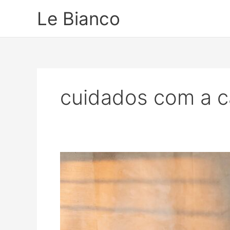
Ir
Le Bianco
para
o
conteúdo
cuidados com a c
A
História
Invisível
dos
Cuidados
com