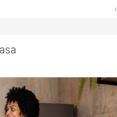
C
asa