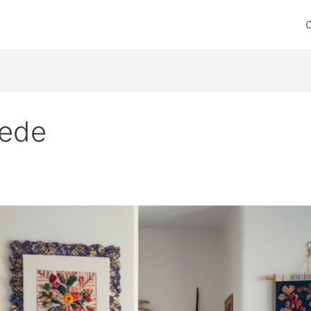
C
rede