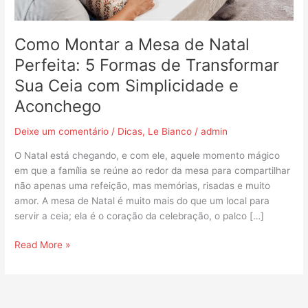
de
Transformar
Sua
Como Montar a Mesa de Natal
Ceia
Perfeita: 5 Formas de Transformar
com
Sua Ceia com Simplicidade e
Simplicidade
e
Aconchego
Aconchego
Deixe um comentário
/
Dicas
,
Le Bianco
/
admin
O Natal está chegando, e com ele, aquele momento mágico
em que a família se reúne ao redor da mesa para compartilhar
não apenas uma refeição, mas memórias, risadas e muito
amor. A mesa de Natal é muito mais do que um local para
servir a ceia; ela é o coração da celebração, o palco […]
Read More »