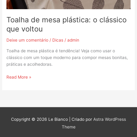
Toalha de mesa plástica: o clássico
que voltou
Deixe um comentário
/
Dicas
/
admin
Toalha de mesa plástica é tendência! Veja como usar o
clássico com um toque moderno para compor mesas bonitas,
práticas e acolhedoras.
Read More »
Copyright © 2026
Le Bianco
| Criado por
Astra WordPress
Theme