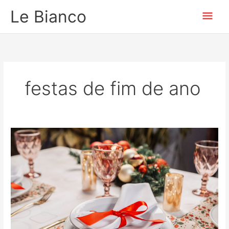
Ir
Men
Le Bianco
para
o
prin
conteúdo
festas de fim de ano
Festas
de
Fim
de
Ano:
Guia
Completo
para
uma