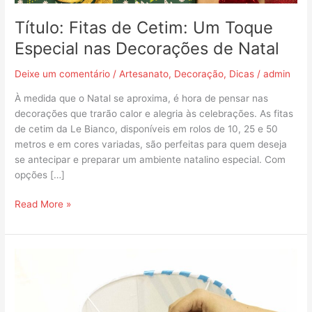
de
Natal
Título: Fitas de Cetim: Um Toque
Especial nas Decorações de Natal
Deixe um comentário
/
Artesanato
,
Decoração
,
Dicas
/
admin
À medida que o Natal se aproxima, é hora de pensar nas
decorações que trarão calor e alegria às celebrações. As fitas
de cetim da Le Bianco, disponíveis em rolos de 10, 25 e 50
metros e em cores variadas, são perfeitas para quem deseja
se antecipar e preparar um ambiente natalino especial. Com
opções […]
Read More »
Aprenda
a
redecorar
um