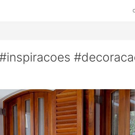
C
 #inspiracoes #decorac