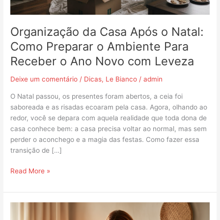
Ambiente
Para
Receber
Organização da Casa Após o Natal:
o
Como Preparar o Ambiente Para
Ano
Receber o Ano Novo com Leveza
Novo
com
Deixe um comentário
/
Dicas
,
Le Bianco
/
admin
Leveza
O Natal passou, os presentes foram abertos, a ceia foi
saboreada e as risadas ecoaram pela casa. Agora, olhando ao
redor, você se depara com aquela realidade que toda dona de
casa conhece bem: a casa precisa voltar ao normal, mas sem
perder o aconchego e a magia das festas. Como fazer essa
transição de […]
Read More »
Como
envolver