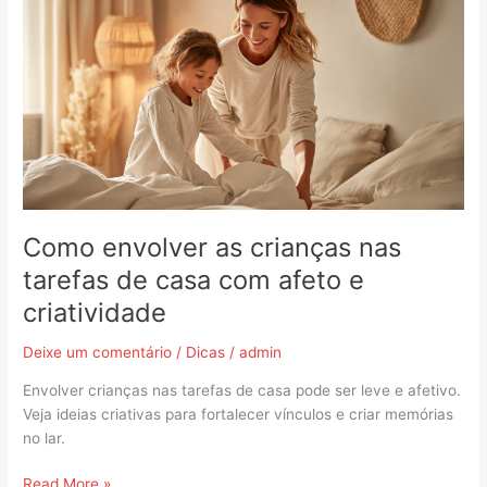
as
crianças
nas
tarefas
de
casa
com
afeto
e
criatividade
Como envolver as crianças nas
tarefas de casa com afeto e
criatividade
Deixe um comentário
/
Dicas
/
admin
Envolver crianças nas tarefas de casa pode ser leve e afetivo.
Veja ideias criativas para fortalecer vínculos e criar memórias
no lar.
Read More »