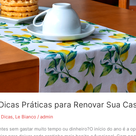
icas Práticas para Renovar Sua Ca
,
Dicas
,
Le Bianco
/
admin
tes sem gastar muito tempo ou dinheiro?O início do ano é a op