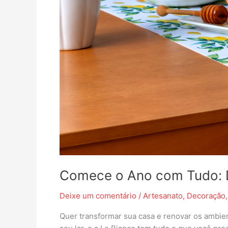
Sua
Casa
Comece o Ano com Tudo: D
Deixe um comentário
/
Artesanato
,
Decoração
Quer transformar sua casa e renovar os ambien