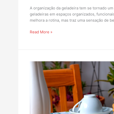
A organização da geladeira tem se tornado um
geladeiras em espaços organizados, funcionai
melhora a rotina, mas traz uma sensação de be
Read More »
Comece
o
Ano
com
Tudo:
Dicas
Práticas
para
Renovar