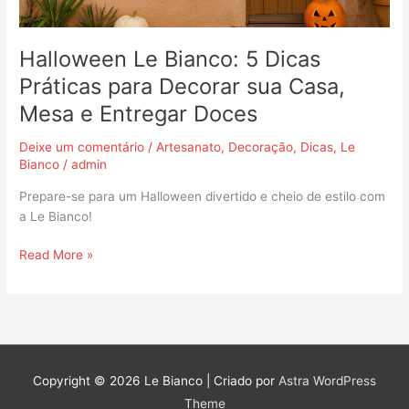
Casa,
Mesa
e
Halloween Le Bianco: 5 Dicas
Entregar
Práticas para Decorar sua Casa,
Doces
Mesa e Entregar Doces
Deixe um comentário
/
Artesanato
,
Decoração
,
Dicas
,
Le
Bianco
/
admin
Prepare-se para um Halloween divertido e cheio de estilo com
a Le Bianco!
Read More »
Copyright © 2026
Le Bianco
| Criado por
Astra WordPress
Theme