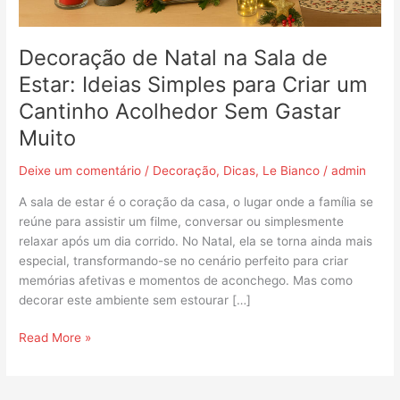
para
Criar
um
Decoração de Natal na Sala de
Cantinho
Estar: Ideias Simples para Criar um
Acolhedor
Cantinho Acolhedor Sem Gastar
Sem
Gastar
Muito
Muito
Deixe um comentário
/
Decoração
,
Dicas
,
Le Bianco
/
admin
A sala de estar é o coração da casa, o lugar onde a família se
reúne para assistir um filme, conversar ou simplesmente
relaxar após um dia corrido. No Natal, ela se torna ainda mais
especial, transformando-se no cenário perfeito para criar
memórias afetivas e momentos de aconchego. Mas como
decorar este ambiente sem estourar […]
Read More »