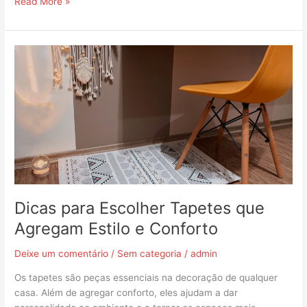
Read More »
Dicas
para
Escolher
Tapetes
que
Agregam
Estilo
e
Conforto
Dicas para Escolher Tapetes que
Agregam Estilo e Conforto
Deixe um comentário
/
Sem categoria
/
admin
Os tapetes são peças essenciais na decoração de qualquer
casa. Além de agregar conforto, eles ajudam a dar