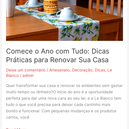
com
Tudo:
Dicas
Práticas
para
Renovar
Sua
Casa
Comece o Ano com Tudo: Dicas
Práticas para Renovar Sua Casa
Deixe um comentário
/
Artesanato
,
Decoração
,
Dicas
,
Le
Bianco
/
admin
Quer transformar sua casa e renovar os ambientes sem gastar
muito tempo ou dinheiro?O início do ano é a oportunidade
perfeita para dar uma nova cara ao seu lar, e a Le Bianco tem
tudo o que você precisa para deixar cada cantinho mais
bonito e funcional. Com pequenas mudanças e os produtos
certos, você