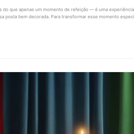
s do que apenas um momento de refeição — é uma experiência de
 posta bem decorada. Para transformar esse momento especial