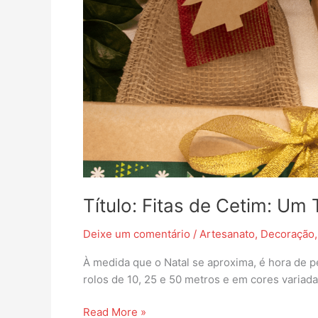
Título: Fitas de Cetim: Um
Deixe um comentário
/
Artesanato
,
Decoração
À medida que o Natal se aproxima, é hora de pe
rolos de 10, 25 e 50 metros e em cores variad
Read More »