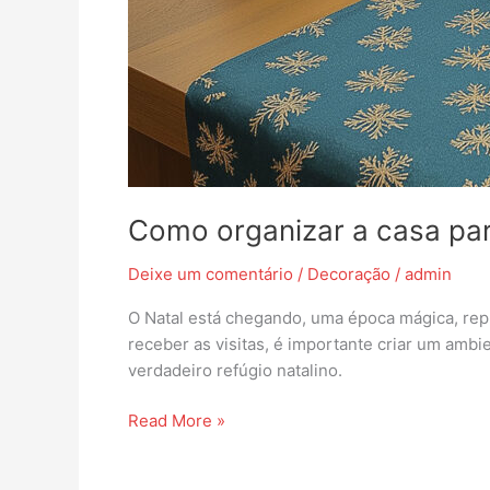
Como organizar a casa para
Deixe um comentário
/
Decoração
/
admin
O Natal está chegando, uma época mágica, repl
receber as visitas, é importante criar um ambi
verdadeiro refúgio natalino.
Read More »