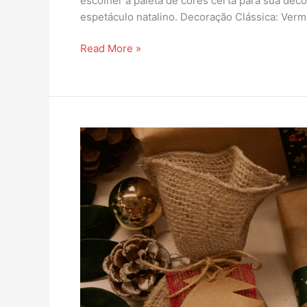
escolher a paleta de cores certa para sua dec
espetáculo natalino. Decoração Clássica: Verm
Read More »
Título:
Fitas
de
Cetim:
Um
Toque
Especial
nas
Decorações
de
Natal