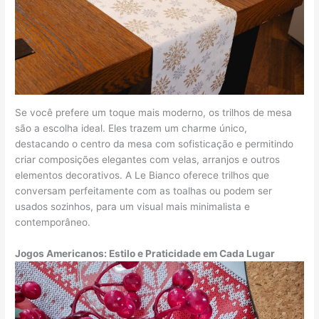
Se você prefere um toque mais moderno, os trilhos de mesa
são a escolha ideal. Eles trazem um charme único,
destacando o centro da mesa com sofisticação e permitindo
criar composições elegantes com velas, arranjos e outros
elementos decorativos. A Le Bianco oferece trilhos que
conversam perfeitamente com as toalhas ou podem ser
usados sozinhos, para um visual mais minimalista e
contemporâneo.
Jogos Americanos: Estilo e Praticidade em Cada Lugar