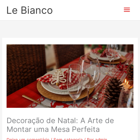
Ir
Men
Le Bianco
para
o
prin
conteúdo
Decoração de Natal: A Arte de
Montar uma Mesa Perfeita
Deixe um comentário
/
Sem categoria
/ Por
admin