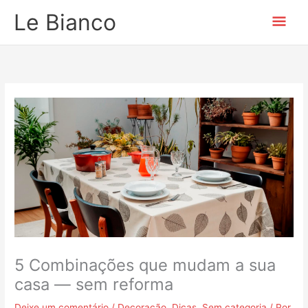
Ir
Men
Le Bianco
para
o
prin
conteúdo
5 Combinações que mudam a sua
casa — sem reforma
Deixe um comentário
/
Decoração
,
Dicas
,
Sem categoria
/ Por