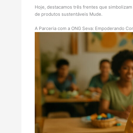
Hoje, destacamos três frentes que simbolizam 
de produtos sustentáveis Mude.
A Parceria com a ONG Seva: Empoderando C