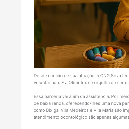
Desde o início de sua atuação, a ONG Seva tem
voluntariado. E a Otimotex se orgulha de ser 
Essa parceria vai além da assistência. Por me
de baixa renda, oferecendo-lhes uma nova per
como Bixiga, Vila Medeiros e Vila Maria são i
atendimento odontológico são apenas algumas