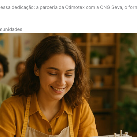
essa dedicação: a parceria da Otimotex com a ONG Seva, o forn
omunidades