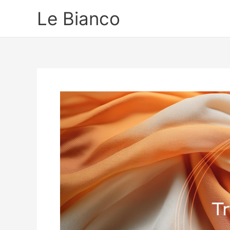
Ir
Le Bianco
para
o
conteúdo