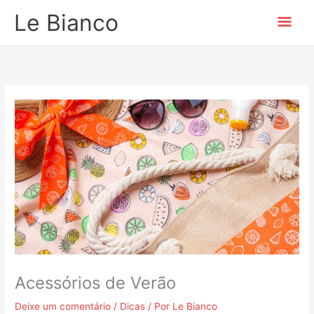
Ir
Men
Le Bianco
para
o
prin
conteúdo
Acessórios de Verão
Deixe um comentário
/
Dicas
/ Por
Le Bianco