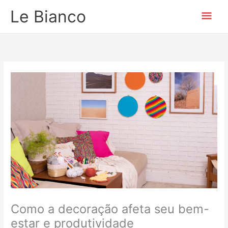
Ir
Men
Le Bianco
para
o
prin
conteúdo
Como a decoração afeta seu bem-
estar e produtividade