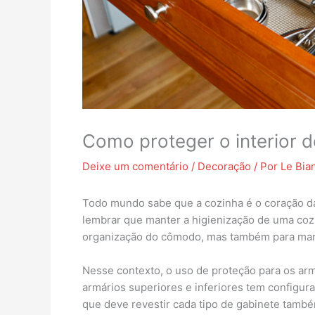
Como proteger o interior 
Deixe um comentário
/
Decoração
/ Por
Le Bia
Todo mundo sabe que a cozinha é o coração da
lembrar que manter a higienização de uma cozin
organização do cômodo, mas também para mante
Nesse contexto, o uso de proteção para os arm
armários superiores e inferiores tem configur
que deve revestir cada tipo de gabinete tamb