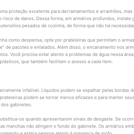
m uma proteção excelente para derramamentos e arranhões, mas
risco de danos. Dessa forma, em armários profundos, instale 
a utensílios pesados de cozinha, de forma que não há necessida
zinha como despensa, opte por prateleiras que permitam o arma
he” de pacotes e enlatados. Além disso, o encanamento nos armá
s. Você precisa estar atento a problemas de água nessa área,
lásticos, que também facilitam o acesso a cada item.
ramente infalível. Líquidos podem se espalhar pelas bordas do
prateleiras podem se tornar menos eficazes e para manter seus
 dos gabinetes.
ubstitua-os quando apresentarem sinais de desgaste. Se ocorr
e as manchas não atingem o fundo do gabinete. Os armários emba
zamento e esteja sempre atento à presença de mofo.