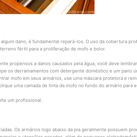
reu algum dano, é fundamental repará-los. O uso da cobertura 
erreno fértil para a proliferação de mofo e bolor.
ente propensos a danos causados ​​pela água, você deve lembra
limpe os derramamentos com detergente doméstico e um pano ú
rar mofo em seus armários, use uma máscara protetora e remo
 aplique uma camada de tinta de mofo no fundo do armário para e
lte um profissional.
iadas. Os armários logo abaixo da pia geralmente possuem pro
ar panelas e utensílios pesados, além de pequenos eletrodomést