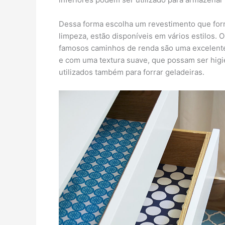
Dessa forma escolha um revestimento que for
limpeza, estão disponíveis em vários estilos. 
famosos caminhos de renda são uma excelente 
e com uma textura suave, que possam ser higi
utilizados também para forrar geladeiras.