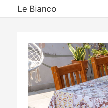
Ir
Le Bianco
para
o
conteúdo