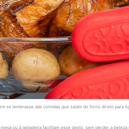
m se lembrasse das comidas que saíam do forno direto para tig
 mesa ou à geladeira facilitam esse gesto, sem perder a beleza 