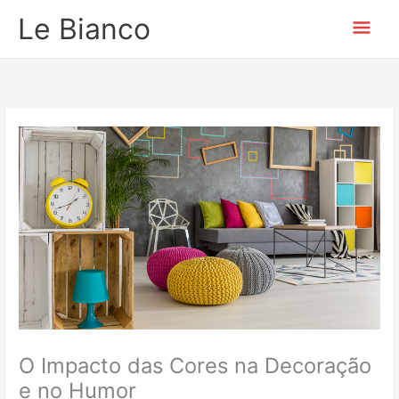
Ir
Men
Le Bianco
para
o
prin
conteúdo
O Impacto das Cores na Decoração
e no Humor