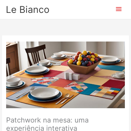
Ir
Men
Le Bianco
para
o
prin
conteúdo
Patchwork na mesa: uma
experiência interativa