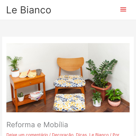
Ir
Men
Le Bianco
para
o
prin
conteúdo
Reforma e Mobília
Deixe um comentário
/
Decoração
,
Dicas
,
Le Bianco
/ Por