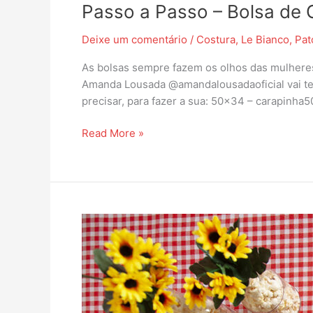
Passo a Passo – Bolsa de 
Deixe um comentário
/
Costura
,
Le Bianco
,
Pat
As bolsas sempre fazem os olhos das mulheres 
Amanda Lousada @amandalousadaoficial vai te e
precisar, para fazer a sua: 50×34 – carapinha
Read More »
Decoração
de
Festa
Junina