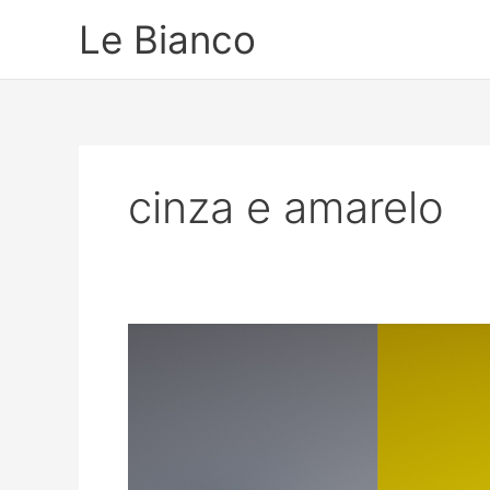
Ir
Le Bianco
para
o
conteúdo
cinza e amarelo
Cinza
e
amarelo:
Decoração
com
as