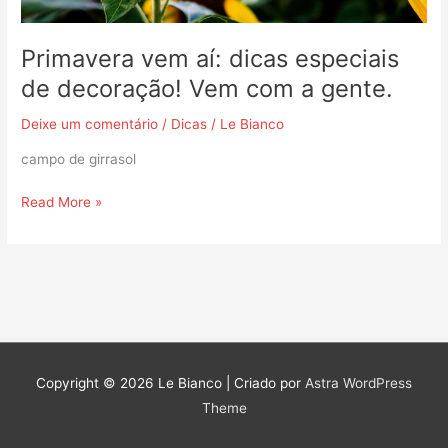
a
gente.
Primavera vem aí: dicas especiais
de decoração! Vem com a gente.
Deixe um comentário
/
Dicas
/
Le Bianco
campo de girrasol
Read More »
Copyright © 2026
Le Bianco
| Criado por
Astra WordPress
Theme