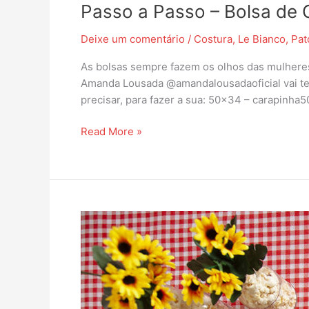
Passo a Passo – Bolsa de 
Deixe um comentário
/
Costura
,
Le Bianco
,
Pat
As bolsas sempre fazem os olhos das mulheres 
Amanda Lousada @amandalousadaoficial vai te e
precisar, para fazer a sua: 50×34 – carapinha
Read More »
Decoração
de
Festa
Junina