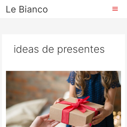
Ir
Men
Le Bianco
para
o
prin
conteúdo
ideas de presentes
Ideias
de
presentes