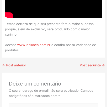
Temos certeza de que seu presente fará o maior sucesso,
porque, além de exclusivo, será produzido com o maior
carinho!
Acesse
www.lebianco.com.br
e confira nossa variedade de
produtos.
←
Post anterior
Post seguinte
→
Deixe um comentário
O seu endereço de e-mail não será publicado.
Campos
obrigatórios são marcados com
*
Digite