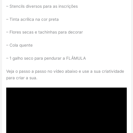
– Stencils diversos para as inscrições
– Tinta acrílica na cor preta
– Flores secas e tachinhas para decorar
– Cola quente
– 1 galho seco para pendurar a FLÂMULA
Veja o passo a passo no vídeo abaixo e use a sua criatividade
para criar a sua.