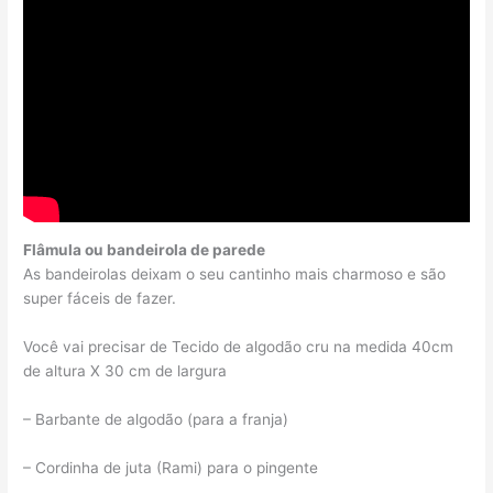
Flâmula ou bandeirola de parede
As bandeirolas deixam o seu cantinho mais charmoso e são
super fáceis de fazer.
Você vai precisar de Tecido de algodão cru na medida 40cm
de altura X 30 cm de largura
– Barbante de algodão (para a franja)
– Cordinha de juta (Rami) para o pingente