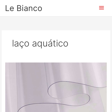
Ir
Men
Le Bianco
para
o
prin
conteúdo
laço aquático
Plástico
Cristal