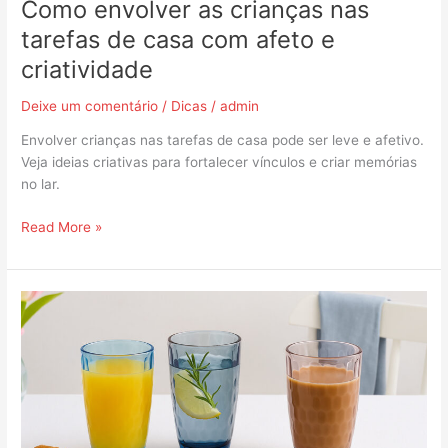
Como envolver as crianças nas
tarefas de casa com afeto e
criatividade
Deixe um comentário
/
Dicas
/
admin
Envolver crianças nas tarefas de casa pode ser leve e afetivo.
Veja ideias criativas para fortalecer vínculos e criar memórias
no lar.
Read More »
Copos
coloridos
para
mesa
posta?
Descubra
por