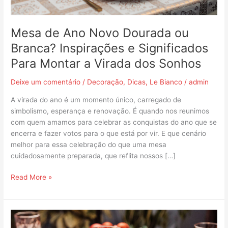
Significados
Para
Montar
Mesa de Ano Novo Dourada ou
a
Branca? Inspirações e Significados
Virada
Para Montar a Virada dos Sonhos
dos
Sonhos
Deixe um comentário
/
Decoração
,
Dicas
,
Le Bianco
/
admin
A virada do ano é um momento único, carregado de
simbolismo, esperança e renovação. É quando nos reunimos
com quem amamos para celebrar as conquistas do ano que se
encerra e fazer votos para o que está por vir. E que cenário
melhor para essa celebração do que uma mesa
cuidadosamente preparada, que reflita nossos […]
Read More »
Festas
de