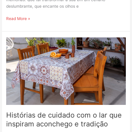
deslumbrante, que encante os olhos e
Read More »
Histórias
de
cuidado
com
o
lar
que
inspiram
aconchego
e
tradição
Histórias de cuidado com o lar que
inspiram aconchego e tradição