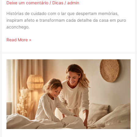
Deixe um comentário
/
Dicas
/
admin
Histórias de cuidado com o lar que despertam memórias,
inspiram afeto e transformam cada detalhe da casa em puro
aconchego.
Read More »
Como
envolver
as
crianças
nas
tarefas
de
casa
com
afeto
e
criatividade