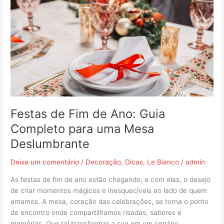
Fim
de
Ano:
Guia
Completo
para
uma
Mesa
Deslumbrante
Festas de Fim de Ano: Guia
Completo para uma Mesa
Deslumbrante
Deixe um comentário
/
Decoração
,
Dicas
,
Le Bianco
/
admin
As festas de fim de ano estão chegando, e com elas, o desejo
de criar momentos mágicos e inesquecíveis ao lado de quem
amamos. A mesa, coração das celebrações, se torna o ponto
de encontro onde compartilhamos risadas, sabores e
memórias. Que tal transformar a sua em um cenário