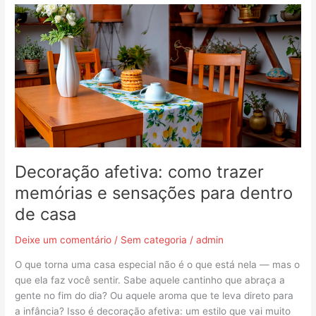
Decoração
afetiva:
como
trazer
memórias
e
sensações
para
dentro
de
casa
Decoração afetiva: como trazer
memórias e sensações para dentro
de casa
Deixe um comentário
/
Sem categoria
/
admin
O que torna uma casa especial não é o que está nela — mas o
que ela faz você sentir. Sabe aquele cantinho que abraça a
gente no fim do dia? Ou aquele aroma que te leva direto para
a infância? Isso é decoração afetiva: um estilo que vai muito