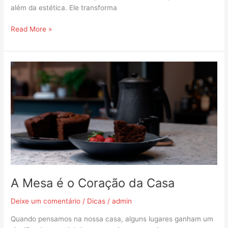
além da estética. Ele transforma
Read More »
A
Mesa
é
o
Coração
da
Casa
A Mesa é o Coração da Casa
Deixe um comentário
/
Dicas
/
admin
Quando pensamos na nossa casa, alguns lugares ganham um