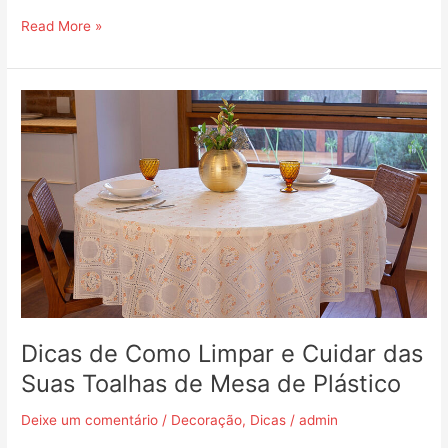
Read More »
Dicas
de
Como
Limpar
e
Cuidar
das
Suas
Toalhas
de
Mesa
de
Dicas de Como Limpar e Cuidar das
Plástico
Suas Toalhas de Mesa de Plástico
Deixe um comentário
/
Decoração
,
Dicas
/
admin