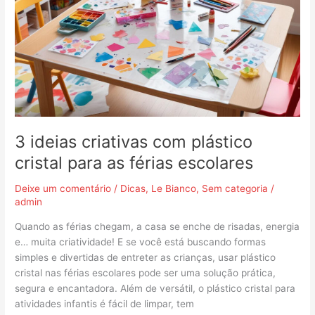
com
plástico
cristal
para
as
férias
escolares
3 ideias criativas com plástico
cristal para as férias escolares
Deixe um comentário
/
Dicas
,
Le Bianco
,
Sem categoria
/
admin
Quando as férias chegam, a casa se enche de risadas, energia
e… muita criatividade! E se você está buscando formas
simples e divertidas de entreter as crianças, usar plástico
cristal nas férias escolares pode ser uma solução prática,
segura e encantadora. Além de versátil, o plástico cristal para
atividades infantis é fácil de limpar, tem