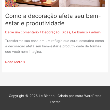
Como a decoração afeta seu bem-
estar e produtividade
Deixe um comentário
/
Decoração
,
Dicas
,
Le Bianco
/
admin
Transforme sua casa em um refúgio que cura: descubra como
a decoração afeta seu bem-estar e produtividade de formas
que você nem imagina.
Read More »
Copyright © 2026
Le Bianco
| Criado por
Astra WordPress
Theme