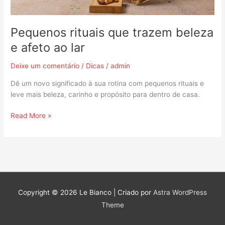
Pequenos rituais que trazem beleza
e afeto ao lar
Deixe um comentário
/
Dicas
/
admin
Dê um novo significado à sua rotina com pequenos rituais e
leve mais beleza, carinho e propósito para dentro de casa.
Read More »
Copyright © 2026
Le Bianco
| Criado por
Astra WordPress
Theme