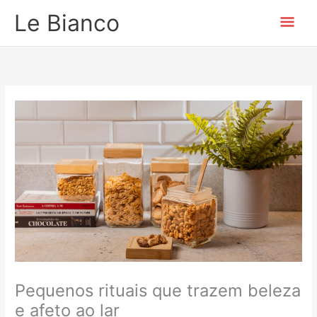
Ir
Men
Le Bianco
para
o
prin
conteúdo
Pequenos rituais que trazem beleza
e afeto ao lar