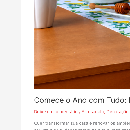
Sua
Casa
Comece o Ano com Tudo: D
Deixe um comentário
/
Artesanato
,
Decoração
Quer transformar sua casa e renovar os ambien