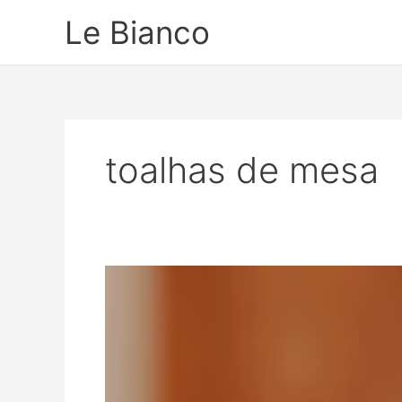
Ir
Le Bianco
para
o
conteúdo
toalhas de mesa
5
Dicas
para
manter
sua
casa