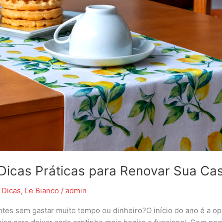
icas Práticas para Renovar Sua Ca
,
Dicas
,
Le Bianco
/
admin
tes sem gastar muito tempo ou dinheiro?O início do ano é a op