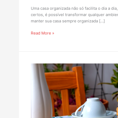
Uma casa organizada não só facilita o dia a 
certos, é possível transformar qualquer ambie
manter sua casa sempre organizada […]
Read More »
Comece
o
Ano
com
Tudo:
Dicas
Práticas
para
Renovar