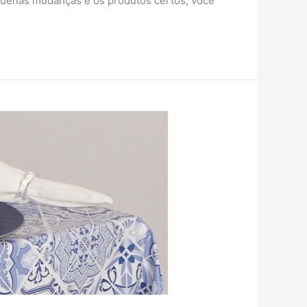
equenas mudanças e os produtos certos, você