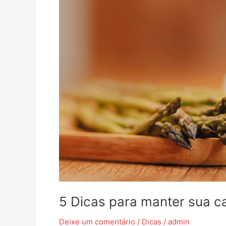
organizada
e
aconchegante
com
produtos
Le
Bianco
5 Dicas para manter sua 
Deixe um comentário
/
Dicas
/
admin