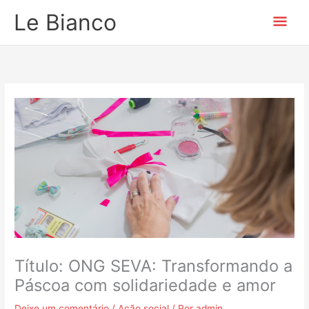
Ir
Men
Le Bianco
para
o
prin
conteúdo
Título: ONG SEVA: Transformando a
Páscoa com solidariedade e amor
Deixe um comentário
/
Ação social
/ Por
admin