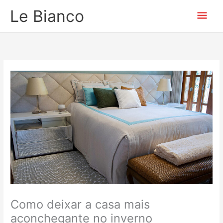
Ir
Men
Le Bianco
para
o
prin
conteúdo
Como deixar a casa mais
aconchegante no inverno