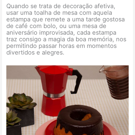
Quando se trata de decoração afetiva,
usar uma toalha de mesa com aquela
estampa que remete a uma tarde gostosa
de café com bolo, ou uma mesa de
aniversário improvisada, cada estampa
traz consigo a magia da boa memória, nos
permitindo passar horas em momentos
divertidos e alegres.