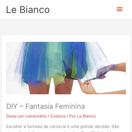
Ir
Men
Le Bianco
para
o
prin
conteúdo
DIY – Fantasia Feminina
Deixe um comentário
/
Costura
/ Por
Le Bianco
Escolher a fantasia de carnaval é uma grande decisão. São