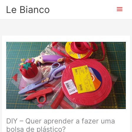
Ir
Men
Le Bianco
para
o
prin
conteúdo
DIY – Quer aprender a fazer uma
bolsa de plástico?