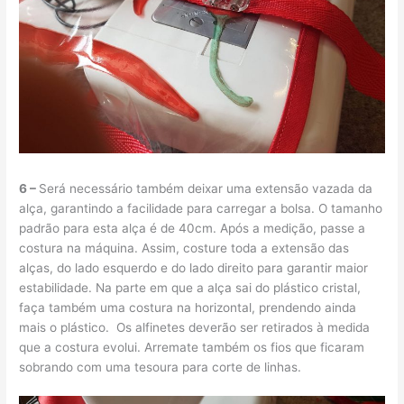
6 –
Será necessário também deixar uma extensão vazada da
alça, garantindo a facilidade para carregar a bolsa. O tamanho
padrão para esta alça é de 40cm. Após a medição, passe a
costura na máquina. Assim, costure toda a extensão das
alças, do lado esquerdo e do lado direito para garantir maior
estabilidade. Na parte em que a alça sai do plástico cristal,
faça também uma costura na horizontal, prendendo ainda
mais o plástico. Os alfinetes deverão ser retirados à medida
que a costura evolui. Arremate também os fios que ficaram
sobrando com uma tesoura para corte de linhas.