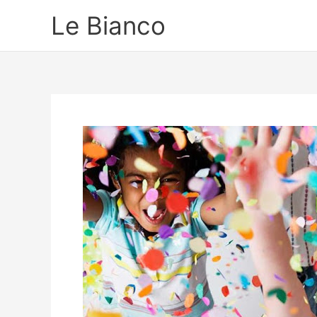
Ir
Le Bianco
para
o
conteúdo