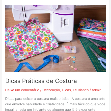
Dicas
Práticas
de
Costura
Dicas Práticas de Costura
Deixe um comentário
/
Decoração
,
Dicas
,
Le Bianco
/
admin
Dicas para deixar a costura mais prática! A costura é uma arte
que envolve habilidade e criatividade. É mais fácil do que você
imagina, seja um iniciante ou alguém que já é experiente.