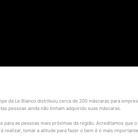
quipe da Le Bianco distribuiu cerca de 200 máscaras para empre
itas pessoas ainda não tinham adquirido suas máscaras.
os para as pessoas mais próximas da região. Acreditamos que o
realizar, tomar a atitude para fazer o bem é o mais importante