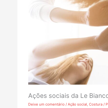
Ações sociais da Le Bianc
Deixe um comentário
/
Ação social
,
Costura
/ 