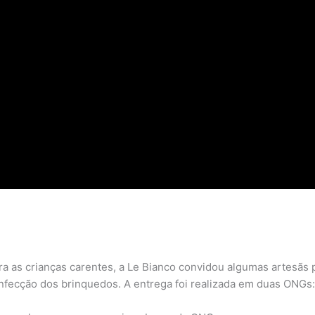
ra as crianças carentes, a Le Bianco convidou algumas artesãs
onfecção dos brinquedos. A entrega foi realizada em duas ONGs