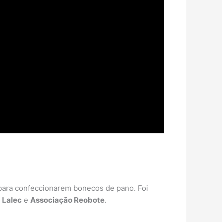
 para confeccionarem bonecos de pano. Foi
:
Lalec
e
Associação Reobote
.