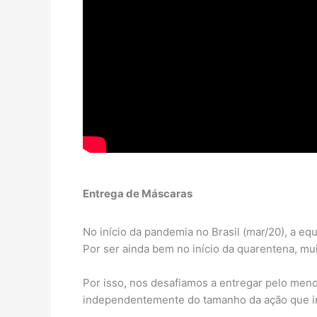
Entrega de Máscaras
No início da pandemia no Brasil (mar/20), a e
Por ser ainda bem no início da quarentena, mu
Por isso, nos desafiamos a entregar pelo men
independentemente do tamanho da ação que irá 