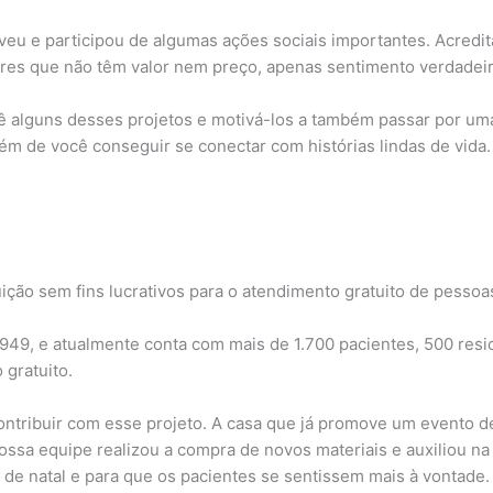
oveu e participou de algumas ações sociais importantes. Acred
res que não têm valor nem preço, apenas sentimento verdadeir
ê alguns desses projetos e motivá-los a também passar por uma
lém de você conseguir se conectar com histórias lindas de vida.
uição sem fins lucrativos para o atendimento gratuito de pessoas
949, e atualmente conta com mais de 1.700 pacientes, 500 resid
 gratuito.
ontribuir com esse projeto. A casa que já promove um evento de
 Nossa equipe realizou a compra de novos materiais e auxiliou
ra de natal e para que os pacientes se sentissem mais à vontade.