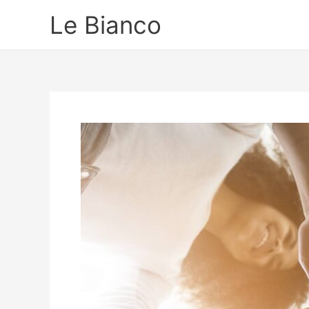
Ir
Le Bianco
para
o
conteúdo