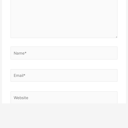
Name*
Email*
Website
Salvar meus dados neste navegador para a próxima
vez que eu comentar.