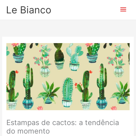
Ir
Men
Le Bianco
para
o
prin
conteúdo
Estampas de cactos: a tendência
do momento